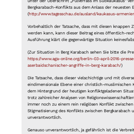
unter der Überschrift „Pulverfass im Südkaukasus“ ver
Bergkarabach-Konflikts aus dem Anlass der neuesten E
(
http://www.tagesschau.de/ausland/kaukasus-armenien
Vorbehaltlich der Tatsache, dass mit diesen knappen Zei
werden kann, kann dieser Beitrag eines öffentlich-rec
Ausführung klärt die gegenwärtige Situation keinesfall
(Zur Situation in Berg Karabach sehen Sie bitte die Pr
https://www.aga-online.org/berlin-03-april-2016-press
aserbaidschanischer-angriffe-in-berg-karabach/
)
Die Tatsache, dass dieser vielschichtige und mit divers
eindimensionale Ebene einer christlich-muslimischen Ko
dem Hintergrund der heutigen konfliktgeladenen Situa
trotz zahlreicher Analysen von Religionswissenschaftler
immer noch zu einem rein religiösen Konflikt zwischen
Stigmatisierung des Konflikts zwischen Bergkarabach 
unverantwortlich.
Genauso unverantwortlich, ja gefährlich ist die Verbrei