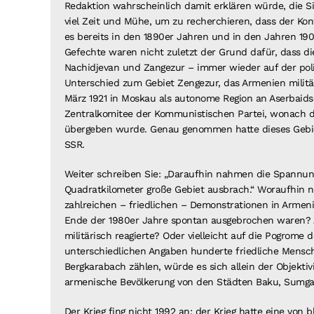
Redaktion wahrscheinlich damit erklären würde, die Si
viel Zeit und Mühe, um zu recherchieren, dass der Kon
es bereits in den 1890er Jahren und in den Jahren 19
Gefechte waren nicht zuletzt der Grund dafür, dass 
Nachidjevan und Zangezur – immer wieder auf der pol
Unterschied zum Gebiet Zengezur, das Armenien militä
März 1921 in Moskau als autonome Region an Aserbaids
Zentralkomitee der Kommunistischen Partei, wonach da
übergeben wurde. Genau genommen hatte dieses Gebie
SSR.
Weiter schreiben Sie: „Daraufhin nahmen die Spannun
Quadratkilometer große Gebiet ausbrach.“ Woraufhin 
zahlreichen – friedlichen – Demonstrationen in Armeni
Ende der 1980er Jahre spontan ausgebrochen waren? A
militärisch reagierte? Oder vielleicht auf die Pogrom
unterschiedlichen Angaben hunderte friedliche Mensc
Bergkarabach zählen, würde es sich allein der Objekti
armenische Bevölkerung von den Städten Baku, Sumgai
Der Krieg fing nicht 1992 an; der Krieg hatte eine von