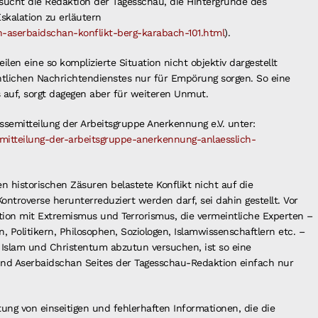
sucht die Redaktion der Tagesschau, die Hintergründe des
skalation zu erläutern
-aserbaidschan-konflikt-berg-karabach-101.html
).
len eine so komplizierte Situation nicht objektiv dargestellt
htlichen Nachrichtendienstes nur für Empörung sorgen. So eine
s auf, sorgt dagegen aber für weiteren Unmut.
essemitteilung der Arbeitsgruppe Anerkennung e.V. unter:
emitteilung-der-arbeitsgruppe-anerkennung-anlaesslich-
en historischen Zäsuren belastete Konflikt nicht auf die
ntroverse herunterreduziert werden darf, sei dahin gestellt. Vor
tion mit Extremismus und Terrorismus, die vermeintliche Experten –
n, Politikern, Philosophen, Soziologen, Islamwissenschaftlern etc. –
 Islam und Christentum abzutun versuchen, ist so eine
und Aserbaidschan Seites der Tagesschau-Redaktion einfach nur
tung von einseitigen und fehlerhaften Informationen, die die