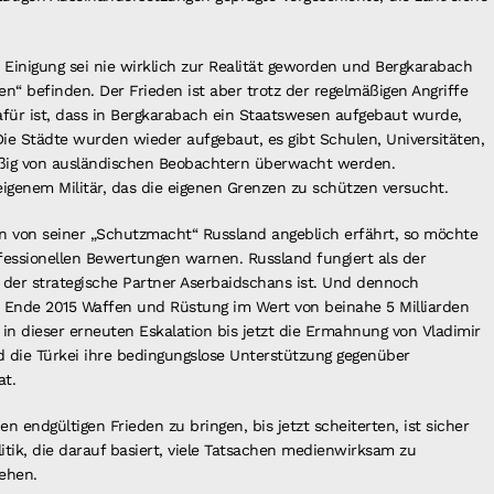
Einigung sei nie wirklich zur Realität geworden und Bergkarabach
“ befinden. Der Frieden ist aber trotz der regelmäßigen Angriffe
für ist, dass in Bergkarabach ein Staatswesen aufgebaut wurde,
Die Städte wurden wieder aufgebaut, es gibt Schulen, Universitäten,
mäßig von ausländischen Beobachtern überwacht werden.
eigenem Militär, das die eigenen Grenzen zu schützen versucht.
n von seiner „Schutzmacht“ Russland angeblich erfährt, so möchte
fessionellen Bewertungen warnen. Russland fungiert als der
 der strategische Partner Aserbaidschans ist. Und dennoch
s Ende 2015 Waffen und Rüstung im Wert von beinahe 5 Milliarden
 in dieser erneuten Eskalation bis jetzt die Ermahnung von Vladimir
d die Türkei ihre bedingungslose Unterstützung gegenüber
at.
n endgültigen Frieden zu bringen, bis jetzt scheiterten, ist sicher
Politik, die darauf basiert, viele Tatsachen medienwirksam zu
ehen.