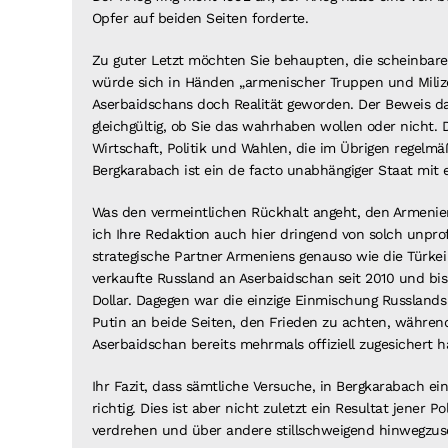
Opfer auf beiden Seiten forderte.
Zu guter Letzt möchten Sie behaupten, die scheinbare 
würde sich in Händen „armenischer Truppen und Milizen
Aserbaidschans doch Realität geworden. Der Beweis da
gleichgültig, ob Sie das wahrhaben wollen oder nicht. 
Wirtschaft, Politik und Wahlen, die im Übrigen regel
Bergkarabach ist ein de facto unabhängiger Staat mit 
Was den vermeintlichen Rückhalt angeht, den Armenie
ich Ihre Redaktion auch hier dringend von solch unpro
strategische Partner Armeniens genauso wie die Türkei
verkaufte Russland an Aserbaidschan seit 2010 und bi
Dollar. Dagegen war die einzige Einmischung Russlands
Putin an beide Seiten, den Frieden zu achten, währen
Aserbaidschan bereits mehrmals offiziell zugesichert h
Ihr Fazit, dass sämtliche Versuche, in Bergkarabach eine
richtig. Dies ist aber nicht zuletzt ein Resultat jener 
verdrehen und über andere stillschweigend hinwegzus