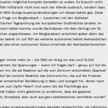
tuation möglichst kompakt darstellen zu wollen. Es braucht nicht
flikt militärisch nicht erst nach der Wende ausbrach, sondern dass
05-1906 blutige Auseinandersetzungen um dieses Gebiet gab. Diese
die Frage um Bergkarabach – zusammen mit den Gebieten
itischen Tagesordnung der europäischen Großmächte landete. Im
risch halten konnte, wurde Nachidjevan mit dem Vertrag vom 16.
chan angeschlossen. Um Bergkarabach entschied später allein das
s Gebiet im Juli 1921 als weiteres autonomes Gebiet Aserbaidschan
t also einen autonomen Status innerhalb der Aserbaidschanischen
gen immer mehr zu – bis 1992 ein Krieg um das rund 12.000
nahmen die Spannungen – wenn ich fragen darf – genau zu? Auf die
en hin, die als Reaktion auf die vom Zentrum verkündeten Glasnost‘
uf die harsche Reaktion des Zentrums hin, das auf die Proteste
e der armenischen Bevölkerung in Baku und Sumgait hin, denen nach
hen zum Opfer fielen? Und wenn Sie die Flüchtlinge aus
vität halber nicht gebühren zu erwähnen, dass die gesamte
t, Kirovabad, aber auch aus ganz Aserbaidschan vertrieben wurde?
 blutigen Auseinandersetzungen geprägte Vorgeschichte, die zahlreiche