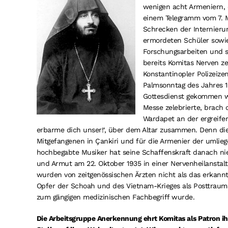
wenigen acht Armeniern, 
einem Telegramm vom 7. M
Schrecken der Internierun
ermordeten Schüler sowi
Forschungsarbeiten und s
bereits Komitas Nerven z
Konstantinopler Polizeize
Palmsonntag des Jahres 19
Gottesdienst gekommen wa
Messe zelebrierte, brach 
Wardapet an der ergreifen
erbarme dich unser!‘, über dem Altar zusammen. Denn die
Mitgefangenen in Çankiri und für die Armenier der umlieg
hochbegabte Musiker hat seine Schaffenskraft danach ni
und Armut am 22. Oktober 1935 in einer Nervenheilanstalt 
wurden von zeitgenössischen Ärzten nicht als das erkan
Opfer der Schoah und des Vietnam-Krieges als Posttraum
zum gängigen medizinischen Fachbegriff wurde.
Die Arbeitsgruppe Anerkennung ehrt Komitas als Patron ihre