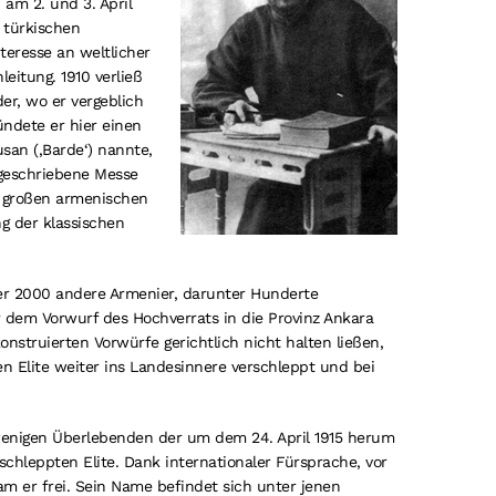
 am 2. und 3. April
m türkischen
teresse an weltlicher
eitung. 1910 verließ
er, wo er vergeblich
ündete er hier einen
an (‚Barde‘) nannte,
geschriebene Messe
n großen armenischen
g der klassischen
ber 2000 andere Armenier, darunter Hunderte
 dem Vorwurf des Hochverrats in die Provinz Ankara
konstruierten Vorwürfe gerichtlich nicht halten ließen,
 Elite weiter ins Landesinnere verschleppt und bei
wenigen Überlebenden der um dem 24. April 1915 herum
hleppten Elite. Dank internationaler Fürsprache, vor
am er frei. Sein Name befindet sich unter jenen