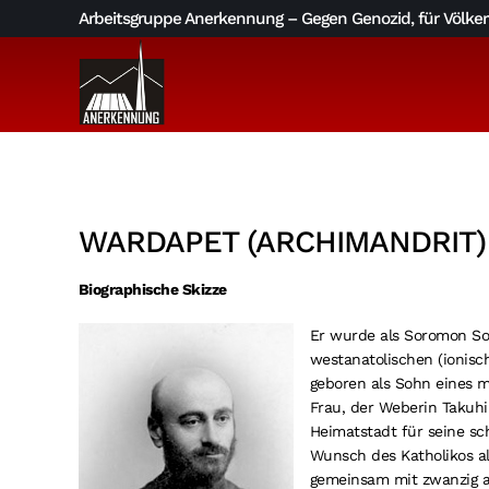
Skip
Arbeitsgruppe Anerkennung – Gegen Genozid, für Völkerv
to
content
WARDAPET (ARCHIMANDRIT)
Biographische Skizze
Er wurde als Soromon So
westanatolischen (ionisch
geboren als Sohn eines 
Frau, der Weberin Takuhi.
Heimatstadt für seine s
Wunsch des Katholikos al
gemeinsam mit zwanzig a