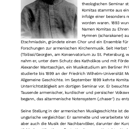
theologischen Seminar st
Komitas stammte aus ein
infolge einer besonders r
worden waren. 1893 wur
Namen Komitas zu Ehren d
Hymnen (scharakaner) aus
Etschmiadsin, gründete einen Chor und ein Ensemble fü
Forschungen zur armenischen Kirchenmusik. Seit Herbst 
(Tbilissi/Georgien, am Konservatorium zu St. Petersburg, 
nahm er, unter dem Schutz des Katholikos und mit Förd
Alexander Mantaschjan, ein Musikstudium am Berliner Pri
studierte bis 1899 an der Friedrich Wilhelm-Universität M
Allgemeine Geschichte. Im September 1899 kehrte Komita
Unterrichtstätigkeit am dortigen Seminar vor. Er besuch
Tausende armenischer, kurdischer und persischer Volkswe
begann, das altarmenische Notensystem (‚chaser‘) zu entz
Seine Stellung in der armenischen Musikgeschichte ist der
ungarische vergleichbar: Er sammelte und verarbeitete Vo
aber auch die Musik der Nachbarvölker, darunter der Kur