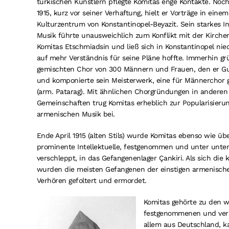
türkischen Künstlern pflegte Komitas enge Kontakte. Noch
1915, kurz vor seiner Verhaftung, hielt er Vorträge in eine
Kulturzentrum von Konstantinopel-Beyazit. Sein starkes In
Musik führte unausweichlich zum Konflikt mit der Kirchenl
Komitas Etschmiadsin und ließ sich in Konstantinopel nied
auf mehr Verständnis für seine Pläne hoffte. Immerhin gr
gemischten Chor von 300 Männern und Frauen, den er Gus
und komponierte sein Meisterwerk, eine für Männerchor 
(arm. Patarag). Mit ähnlichen Chorgründungen in andere
Gemeinschaften trug Komitas erheblich zur Popularisierun
armenischen Musik bei.
Ende April 1915 (alten Stils) wurde Komitas ebenso wie ü
prominente Intellektuelle, festgenommen und unter unter
verschleppt, in das Gefangenenlager Çankiri. Als sich die 
wurden die meisten Gefangenen der einstigen armenischen
Verhören gefoltert und ermordet.
Komitas gehörte zu den 
festgenommenen und versc
allem aus Deutschland, k