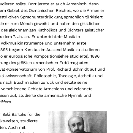
udieren sollte. Dort lernte er auch Armenisch, denn
em Gebiet des Osmanischen Reiches, wo die Armenier
estriktiven Sprachunterdrückung sprachlich türkisiert
de er zum Mönch geweiht und nahm den geistlichen
es gleichnamigen Katholikos und Dichters geistlicher
 dem 7. Jh. an. Er unterrichtete Musik in
r Volkmusikinstrumente und unternahm erste
1895 begann Komitas im Ausland Musik zu studieren
wo er europäische Kompositionslehre studierte). 1896
erung des größten armenischen Erdölmagnaten,
vat-Konservatorium von Prof. Richard Schmidt auf und
usikwissenschaft, Philosophie, Theologie, Ästhetik und
s nach Etschmiadsin zurück und setzte seine
te verschiedene Gebiete Armeniens und zeichnete
isen auf, studierte die armenische Hymnik und
iffern.
 Belá Bartoks für die
lksweisen, studierte
den. Auch mit