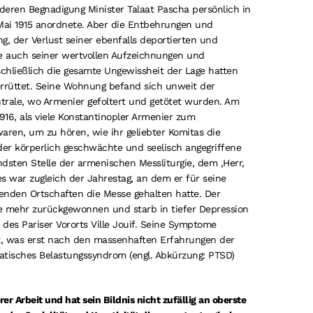
deren Begnadigung Minister Talaat Pascha persönlich in
ai 1915 anordnete. Aber die Entbehrungen und
g, der Verlust seiner ebenfalls deportierten und
e auch seiner wertvollen Aufzeichnungen und
chließlich die gesamte Ungewissheit der Lage hatten
errüttet. Seine Wohnung befand sich unweit der
ntrale, wo Armenier gefoltert und getötet wurden. Am
16, als viele Konstantinopler Armenier zum
ren, um zu hören, wie ihr geliebter Komitas die
der körperlich geschwächte und seelisch angegriffene
dsten Stelle der armenischen Messliturgie, dem ‚Herr,
s war zugleich der Jahrestag, an dem er für seine
enden Ortschaften die Messe gehalten hatte. Der
e mehr zurückgewonnen und starb in tiefer Depression
des Pariser Vororts Ville Jouif. Seine Symptome
nt, was erst nach den massenhaften Erfahrungen der
atisches Belastungssyndrom (engl. Abkürzung: PTSD)
r Arbeit und hat sein Bildnis nicht zufällig an oberste