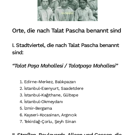
Orte, die nach Talat Pascha benannt sind
I. Stadtviertel, die nach Talat Pascha benannt
sind:
“Talat Paşa Mahallesi / Talatpaşa Mahallesi”
Edirne-Merkez, Balıkpazarı
İstanbul-Esenyurt, Saadetdere
İstanbul-Kağıthane, Gültepe
İstanbul-Okmeydanı
İzmir-Bergama
Kayseri-Kocasinan, Argıncık
Tekirdağ-Çorlu, Şeyh Sinan
II. Straßen, Boulevards, Alleen und Gassen, die