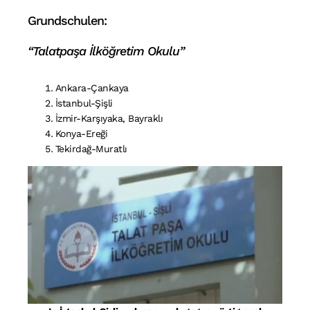
Grundschulen:
“Talatpaşa İlköğretim Okulu”
Ankara-Çankaya
İstanbul-Şişli
İzmir-Karşıyaka, Bayraklı
Konya-Ereği
Tekirdağ-Muratlı