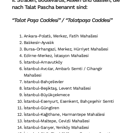
nach Talat Pascha benannt sind:
“Talat Paşa Caddesi” / “Talatpaşa Caddesi”
Ankara-Polatlı, Merkez, Fatih Mahallesi
Balıkesir-Ayvalık
Bursa-Orhangazi, Merkez, Hürriyet Mahallesi
Edirne-Merkez, İstasyon Mahallesi
İstanbul-Arnavutköy
İstanbul-Avcılar, Ambarlı Semti / Cihangir
Mahallesi
Istanbul-Bahçelievler
İstanbul-Beşiktaş, Levent Mahallesi
İstanbul-Büyükçekmece
İstanbul-Esenyurt, Esenkent, Bahçeşehir Semti
İstanbul-Güngören
İstanbul-Kağıthane, Harmantepe Mahallesi
İstanbul-Maltepe, Cevizli Mahallesi
İstanbul-Sarıyer, Yeniköy Mahallesi