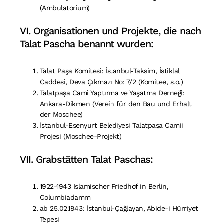
(Ambulatorium)
VI. Organisationen und Projekte, die nach
Talat Pascha benannt wurden:
Talat Paşa Komitesi: İstanbul-Taksim, İstiklal
Caddesi, Deva Çıkmazı No: 7/2 (Komitee, s.o.)
Talatpaşa Cami Yaptırma ve Yaşatma Derneği:
Ankara-Dikmen (Verein für den Bau und Erhalt
der Moschee)
İstanbul-Esenyurt Belediyesi Talatpaşa Camii
Projesi (Moschee-Projekt)
VII. Grabstätten Talat Paschas:
1922-1943 Islamischer Friedhof in Berlin,
Columbiadamm
ab 25.02.1943: İstanbul-Çağlayan, Abide-i Hürriyet
Tepesi