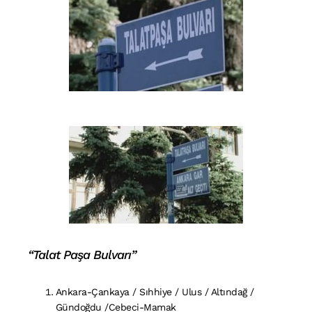
“Talat Paşa Bulvarı”
Ankara-Çankaya / Sıhhiye / Ulus / Altındağ /
Gündoğdu /Cebeci-Mamak