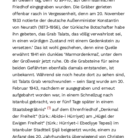
an diesem Tag, dem ‘Id al-Fitr, auf dem islamischen
Friedhof eingegraben wurden. Die Gräber gerieten
offenbar rasch in Vergessenheit, denn am 20. November
1933 notierte der deutsche Außenminister Konstantin
von Neurath (1873-1956), der türkische Botschafter habe
ihn gebeten, das Grab Talats, das völlig verwahrlost sei,
in einen würdigen Zustand mit einem Gedenkstein zu
versetzen.’ Das ist wohl geschehen, denn eine Quelle
erwähnt 1941 ein dunkles ‘Marmordenkmal’, unter dem
der Großwesir jetzt ruhe. Ob die Grabsteine für seine
beiden Gefährten ebenfalls damals entstanden, ist
unbekannt. Während sie noch heute dort zu sehen sind,
ist Talats Grab verschwunden – sein Sarg wurde am 20.
Februar 1943, nachdem er ausgegraben und erneut
aufgebahrt worden war, in einem Schnellzug nach
Istanbul gebracht, wo er fünf Tage später in einem
(1)
Staatsbegräbnis”
auf dem Ehrenfriedhof „Denkmal
der Freiheit“ (türk.: Abide-i Hürriyet) am „Hügel der
Ewigen Freiheit“ (türk.: Hürriyet-i Ebediyye Tepesi) im
Istanbuler Stadtteil Şişli beigesetzt wurde, einem zu
Anfang des 20. Jahrhunderts überwiegend von Christen