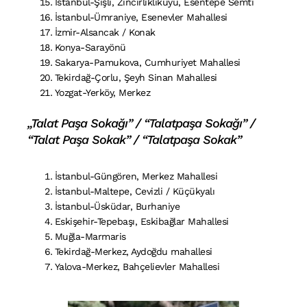
İstanbul-Şişli, Zincirliklikuyu, Esentepe Semti
İstanbul-Ümraniye, Esenevler Mahallesi
İzmir-Alsancak / Konak
Konya-Sarayönü
Sakarya-Pamukova, Cumhuriyet Mahallesi
Tekirdağ-Çorlu, Şeyh Sinan Mahallesi
Yozgat-Yerköy, Merkez
„Talat Paşa Sokağı” / “Talatpaşa Sokağı” /
“Talat Paşa Sokak” / “Talatpaşa Sokak”
İstanbul-Güngören, Merkez Mahallesi
İstanbul-Maltepe, Cevizli / Küçükyalı
İstanbul-Üsküdar, Burhaniye
Eskişehir-Tepebaşı, Eskibağlar Mahallesi
Muğla-Marmaris
Tekirdağ-Merkez, Aydoğdu mahallesi
Yalova-Merkez, Bahçelievler Mahallesi