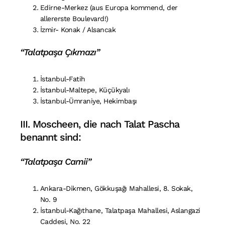
Edirne-Merkez (aus Europa kommend, der
allererste Boulevard!)
İzmir- Konak / Alsancak
“Talatpaşa Çıkmazı”
İstanbul-Fatih
İstanbul-Maltepe, Küçükyalı
İstanbul-Ümraniye, Hekimbaşı
III. Moscheen, die nach Talat Pascha
benannt sind:
“Talatpaşa Camii”
Ankara-Dikmen, Gökkuşağı Mahallesi, 8. Sokak,
No. 9
İstanbul-Kağıthane, Talatpaşa Mahallesi, Aslangazi
Caddesi, No. 22