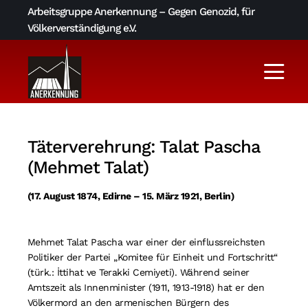
Skip
Arbeitsgruppe Anerkennung – Gegen Genozid, für
to
Völkerverständigung e.V.
content
Togg
Navi
Aktuelles
Täterverehrung: Talat Pascha
Über uns
(Mehmet Talat)
(17. August 1874, Edirne – 15. März 1921, Berlin)
AGA-Archiv
Mehmet Talat Pascha war einer der einflussreichsten
Literatur und Links
Politiker der Partei „Komitee für Einheit und Fortschritt“
(türk.: İttihat ve Terakki Cemiyeti). Während seiner
Kontakt
Amtszeit als Innenminister (1911, 1913-1918) hat er den
Völkermord an den armenischen Bürgern des