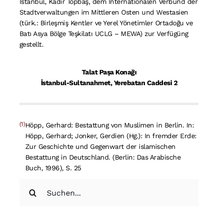
Istanbul, Kadir Topbaş, dem Internationalen Verbund der
Stadtverwaltungen im Mittleren Osten und Westasien
(türk.: Birleşmiş Kentler ve Yerel Yönetimler Ortadoğu ve
Batı Asya Bölge Teşkilatı UCLG – MEWA) zur Verfügüng
gestellt.
Talat Paşa Konağı
İstanbul-Sultanahmet, Yerebatan Caddesi 2
(1)
Höpp, Gerhard: Bestattung von Muslimen in Berlin. In:
Höpp, Gerhard; Jonker, Gerdien (Hg.): In fremder Erde:
Zur Geschichte und Gegenwart der islamischen
Bestattung in Deutschland. (Berlin: Das Arabische
Buch, 1996), S. 25
Suche
nach: