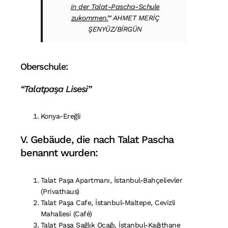
in der Talat-Pascha-Schule
zukommen.’
“ AHMET MERİÇ
ŞENYÜZ/BİRGÜN
Oberschule:
“Talatpaşa Lisesi”
Konya-Ereğli
V. Gebäude, die nach Talat Pascha
benannt wurden:
Talat Paşa Apartmanı, İstanbul-Bahçelievler
(Privathaus)
Talat Paşa Cafe, İstanbul-Maltepe, Cevizli
Mahallesi (Café)
Talat Paşa Sağlık Ocağı, İstanbul-Kağıthane