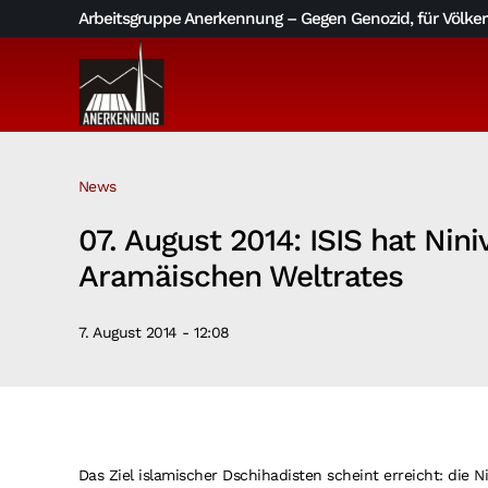
Skip
Arbeitsgruppe Anerkennung – Gegen Genozid, für Völkerv
to
content
News
07. August 2014: ISIS hat Ni
Aramäischen Weltrates
7. August 2014 - 12:08
Das Ziel islamischer Dschihadisten scheint erreicht: die N