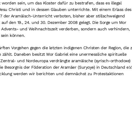
 worden sein, um das Kloster dafür zu bestrafen, dass es illegal
esu Christi und in dessen Glauben unterrichte. Mit einem Erlass des
 der Aramäisch-Unterricht verboten, bisher aber stillschweigend
t auf den 19., 24. und 30. Dezember 2008 gelegt. Die Sorge um Mor
ie Advents- und Weihnachtszeit verderben, sondern auch verhindern,
 sein können.
rften Vorgehen gegen die letzten indigenen Christen der Region, die 
zählt. Daneben besitzt Mor Gabriel eine unermessliche spirituelle
Zentral- und Nordeuropa verdrängte aramäische (syrisch-orthodoxe)
e Besorgnis der Föderation der Aramäer (Suryoye) in Deutschland e.V
wicklung werden wir berichten und demnächst zu Protestaktionen