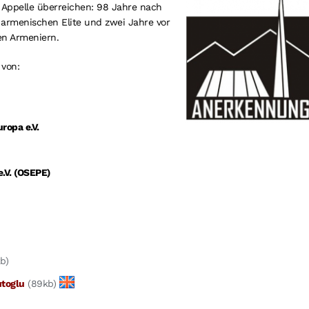
Appelle überreichen: 98 Jahre nach
 armenischen Elite und zwei Jahre vor
en Armeniern.
 von:
ropa e.V.
e.V. (OSEPE)
b)
utoglu
(89kb)