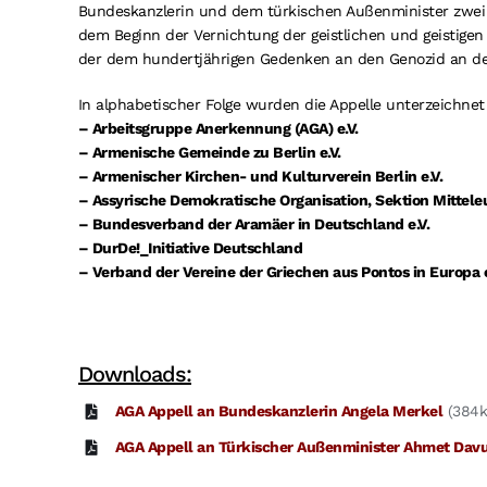
Bundeskanzlerin und dem türkischen Außenminister zwei 
dem Beginn der Vernichtung der geistlichen und geistigen
der dem hundertjährigen Gedenken an den Genozid an d
In alphabetischer Folge wurden die Appelle unterzeichnet
– Arbeitsgruppe Anerkennung (AGA) e.V.
– Armenische Gemeinde zu Berlin e.V.
– Armenischer Kirchen- und Kulturverein Berlin e.V.
– Assyrische Demokratische Organisation, Sektion Mitteleu
– Bundesverband der Aramäer in Deutschland e.V.
– DurDe!_Initiative Deutschland
– Verband der Vereine der Griechen aus Pontos in Europa 
Downloads:
AGA Appell an Bundeskanzlerin Angela Merkel
(384k
AGA Appell an Türkischer Außenminister Ahmet Dav