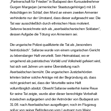
„Partnerschaft für Frieden“ in Budapest den Kursusteilnehmer
Gurgen Margarjan (armenischer Staatszugehöriger) mit 16
Axtschlägen im Schlaf; den Mord an einem zweiten Armenier
verhinderte nur der Umstand, dass dieser aufgewacht war. Die
Tat war ausschließlich durch ethnischen Hass motiviert.
Safarow bezeichnete sich als „aserbaidschanischen Soldaten“,
dessen Aufgabe die Tötung von Armeniern sei.
Die ungarische Polizei qualifizierte die Tat als „besonders
heimtückisch“. Safarow wurde von einem ungarischen Gericht
zu lebenslanger Haft verurteilt. Sein Heimatstaat, wo er
umgehend als patriotisches Vorbild und Volksheld gefeiert wird,
hat sich seit Jahren um seine Überstellung nach
Aserbaidschan bemüht. Die ungarischen Justizbehörden
lehnten bisher solche Anträge mit der Begründung ab, dass
nicht gesichert sei, dass der Verurteilte seine Haft
vollumfänglich absitzt. Obwohl Safarow weiterhin keine Reue
für seine Tat zeigte, wurde aber dieser berechtigte Vorbehalt
inzwischen aufgegeben und der Axtmörder von Budapest am
31.08. nach Aserbaidschan ausgeflogen; noch im Flugzeug
soll er von seiner Beförderung vom Leutnant zum Major,