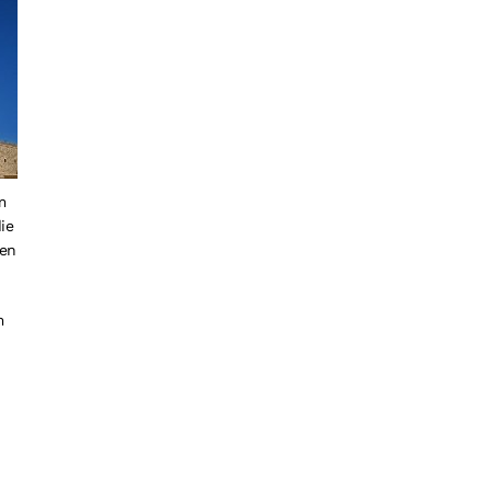
m
ie
ten
m