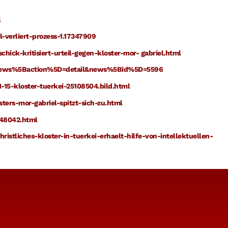
l
l-verliert-prozess-1.17347909
ick-kritisiert-urteil-gegen-kloster-mor- gabriel.html
?&news%5Baction%5D=detail&news%5Bid%5D=5596
15-kloster-tuerkei-25108504.bild.html
ers-mor-gabriel-spitzt-sich-zu.html
/48042.html
istliches-kloster-in-tuerkei-erhaelt-hilfe-von-intellektuellen-