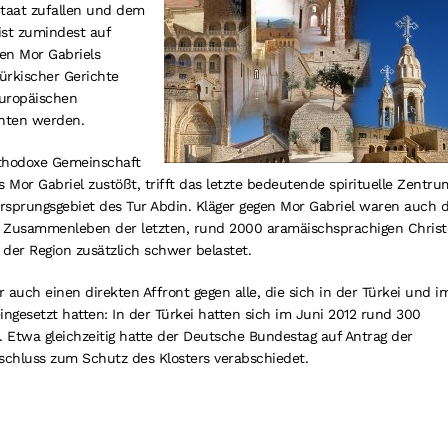
Staat zufallen und dem
 ist zumindest auf
en Mor Gabriels
türkischer Gerichte
Europäischen
chten werden.
orthodoxe Gemeinschaft
s Mor Gabriel zustößt, trifft das letzte bedeutende spirituelle Zentru
prungsgebiet des Tur Abdin. Kläger gegen Mor Gabriel waren auch d
s Zusammenleben der letzten, rund 2000 aramäischsprachigen Chris
der Region zusätzlich schwer belastet.
 auch einen direkten Affront gegen alle, die sich in der Türkei und i
ingesetzt hatten: In der Türkei hatten sich im Juni 2012 rund 300
rt. Etwa gleichzeitig hatte der Deutsche Bundestag auf Antrag der
chluss zum Schutz des Klosters verabschiedet.