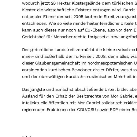
wodurch jetzt 28 Hektar Klostergelände dem türkischen 
Kloster die wirtschaftliche Existenz entzogen wird. Damit
nationaler Ebene der seit 2008 laufende Streit zuungunst
entschieden. Wie so viele minderheitenfeindliche Urteile 
kann auch dieses nur noch auf EU-Ebene, also vor dem 
Gerichtshof für Menschenrechte fortgesetzt bzw. angefo
Der gerichtliche Landstreit zermürbt die kleine syrisch-
inner- und außerhalb der Türkei seit 2008, denn alles, wa
dieser Glaubensgemeinschaft im nordmesopotamischen Urs
anrainenden kurdischen Bewohner dreier Dörfer, was da
und der überwältigen kurdisch-muslimischen Mehrheit in 
Das jüngste und zunächst abschließende Urteil bildet aber
Ausland für den Erhalt der Besitzrechte von Mor Gabriel e
Intellektuelle öffentlich mit Mor Gabriel solidarisch erklä
regierenden Fraktionen der CDU/CSU sowie FDP einen Bes