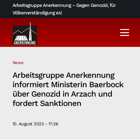
Skip
Arbeitsgruppe Anerkennung – Gegen Genozid, für
to
Völkerverständigung e.V.
content
Togg
Navi
Aktuelles
News
Über uns
Arbeitsgruppe Anerkennung
informiert Ministerin Baerbock
AGA-Archiv
über Genozid in Arzach und
fordert Sanktionen
Literatur und Links
10. August 2023 - 17:26
Kontakt