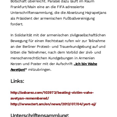
Botschaft überreicht. Parallel dazu läuft im Raum
Frankfurt/Main eine an die FIFA adressierte
Unterschriftensammlung, die die Absetzung Hajrapetjans
als Präsident der armenischen Fußballvereinigung
fordert.
In Solidarität mit der armenischen zivilgesellschaftlichen
Bewegung für einen Rechtstaat rufen wir zur Teilnahme
an der Berliner Protest- und Trauerkundgebung auf und
bitten die Teilnehmer, nach dem Vorbild der zivil- und
menschenrechtlichen Kundgebungen in Armenien
Kerzen und Poster mit der Aufschrift
„
Ich bin Wahe
Awetjan!
“
mitzubringen.
Links:
http://asbarez.com/103973/beating-victim-vahe-
avetyan-remembered/
http://www.tert.am/en/news/2012/07/04/yert-aj/
Unterschriftensammlung: