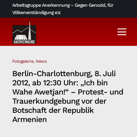
Skip
Arbeitsgruppe Anerkennung – Gegen Genozid, für
to
Völkerverständigung e.V.
content
Togg
Navi
Aktuelles
Fotogalerie
,
News
Über uns
Berlin-Charlottenburg, 8. Juli
2012, ab 12:30 Uhr: „Ich bin
AGA-Archiv
Wahe Awetjan!“ – Protest- und
Trauerkundgebung vor der
Botschaft der Republik
Literatur und Links
Armenien
Kontakt