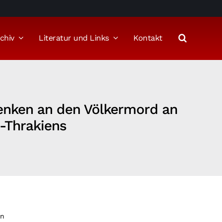
chiv
Literatur und Links
Kontakt
denken an den Völkermord an
t-Thrakiens
in