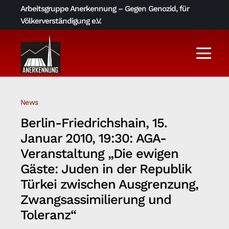
Skip
Arbeitsgruppe Anerkennung – Gegen Genozid, für
to
Völkerverständigung e.V.
content
Togg
Navi
Aktuelles
News
Über uns
Berlin-Friedrichshain, 15.
Januar 2010, 19:30: AGA-
AGA-Archiv
Veranstaltung „Die ewigen
Gäste: Juden in der Republik
Türkei zwischen Ausgrenzung,
Literatur und Links
Zwangsassimilierung und
Toleranz“
Kontakt