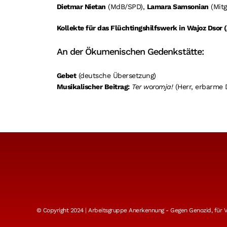
Dietmar Nietan
(MdB/SPD),
Lamara Samsonian
(Mitg
Kollekte für das Flüchtingshilfswerk in Wajoz Dsor 
An der Ökumenischen Gedenkstätte:
Gebet
(deutsche Übersetzung)
Musikalischer Beitrag:
Ter woromja!
(Herr, erbarme 
© Copyright 2024 | Arbeitsgruppe Anerkennung - Gegen Genozid, für Vö