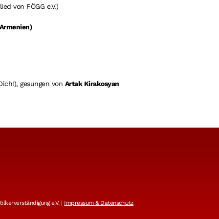
lied von FÖGG e.V.)
(Armenien)
Dich!), gesungen von
Artak Kirakosyan
lkerverständigung e.V. |
Impressum & Datenschutz