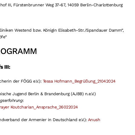
f III, Fürstenbrunner Weg 37-67, 14059 Berlin-Charlottenburg
liniken Westend bzw. Königin Elisabeth-Str./Spandauer Damm“,
̈fe“
ROGRAMM
 III:
cherin der FÖGG e.V.):
Tessa Hofmann_Begrüßung_21042024
ische Jugend Berlin & Brandenburg (AJBB) n.e.V.)
ngserfahrung
:
rayer Koutcharian_Ansprache_26022024
ndverband der Armenier in Deutschland e.V.):
Anush