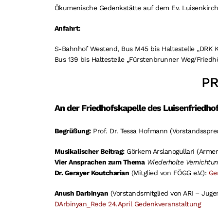
Ökumenische Gedenkstätte auf dem Ev. Luisenkirchho
Anfahrt:
S-Bahnhof Westend, Bus M45 bis Haltestelle „DRK K
Bus 139 bis Haltestelle „Fürstenbrunner Weg/Friedho
P
An der Friedhofskapelle des Luisenfriedhofs
Begrüßung:
Prof. Dr. Tessa Hofmann (Vorstandsspre
Musikalischer Beitrag:
Görkem Arslanogullari (Armen
Vier Ansprachen zum Thema
Wiederholte Vernichtu
Dr. Gerayer Koutcharian
(Mitglied von FÖGG e.V.):
Ge
Anush Darbinyan
(Vorstandsmitglied von ARI – Juge
DArbinyan_Rede 24.April Gedenkveranstaltung