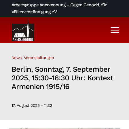
Skip
Arbeitsgruppe Anerkennung – Gegen Genozid, für
to
Völkerverständigung e.V.
content
Togg
Navi
Aktuelles
News
,
Veranstaltungen
Über uns
Berlin, Sonntag, 7. September
2025, 15:30-16:30 Uhr: Kontext
AGA-Archiv
Armenien 1915/16
Literatur und Links
17. August 2025 - 11:32
Kontakt