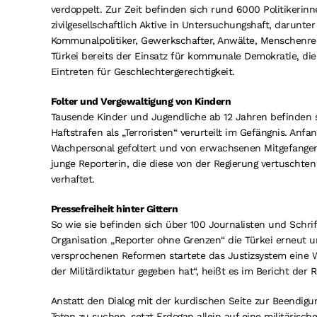
verdoppelt. Zur Zeit befinden sich rund 6000 Politikerin
zivilgesellschaftlich Aktive in Untersuchungshaft, darunt
Kommunalpolitiker, Gewerkschafter, Anwälte, Menschenrech
Türkei bereits der Einsatz für kommunale Demokratie, di
Eintreten für Geschlechtergerechtigkeit.
Folter und Vergewaltigung von Kindern
Tausende Kinder und Jugendliche ab 12 Jahren befinden 
Haftstrafen als „Terroristen“ verurteilt im Gefängnis. A
Wachpersonal gefoltert und von erwachsenen Mitgefangene
junge Reporterin, die diese von der Regierung vertuschten
verhaftet.
Pressefreiheit hinter Gittern
So wie sie befinden sich über 100 Journalisten und Schrifts
Organisation „Reporter ohne Grenzen“ die Türkei erneut u
versprochenen Reformen startete das Justizsystem eine We
der Militärdiktatur gegeben hat“, heißt es im Bericht der
Anstatt den Dialog mit der kurdischen Seite zur Beendig
Toten zu suchen, setzt Erdogan allein auf eine militärisch