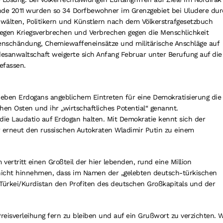
nde 2011 wurden so 34 Dorfbewohner im Grenzgebiet bei Uludere du
nwälten, Politikern und Künstlern nach dem Völkerstrafgesetzbuch
egen Kriegsverbrechen und Verbrechen gegen die Menschlichkeit
Totenschändung, Chemiewaffeneinsätze und militärische Anschläge auf
ndesanwaltschaft weigerte sich Anfang Februar unter Berufung auf die
efassen.
neben Erdogans angeblichem Eintreten für eine Demokratisierung die
en Osten und ihr „wirtschaftliches Potential“ genannt.
die Laudatio auf Erdogan halten. Mit Demokratie kennt sich der
er erneut den russischen Autokraten Wladimir Putin zu einem
vertritt einen Großteil der hier lebenden, rund eine Million
nicht hinnehmen, dass im Namen der „gelebten deutsch-türkischen
Türkei/Kurdistan den Profiten des deutschen Großkapitals und der
Preisverleihung fern zu bleiben und auf ein Grußwort zu verzichten. W