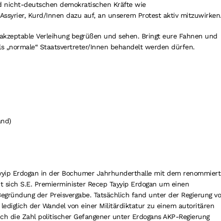
d nicht-deutschen demokratischen Kräfte wie
 Assyrier, Kurd/Innen dazu auf, an unserem Protest aktiv mitzuwirken
 akzeptable Verleihung begrüßen und sehen. Bringt eure Fahnen und
als „normale“ Staatsvertreter/Innen behandelt werden dürfen.
and)
Tayyip Erdogan in der Bochumer Jahrhunderthalle mit dem renommier
t sich S.E. Premierminister Recep Tayyip Erdogan um einen
Begründung der Preisvergabe. Tatsächlich fand unter der Regierung v
ediglich der Wandel von einer Militärdiktatur zu einem autoritären
sich die Zahl politischer Gefangener unter Erdogans AKP-Regierung