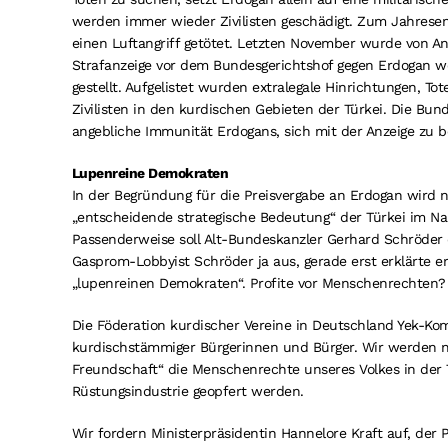
werden immer wieder Zivilisten geschädigt. Zum Jahrese
einen Luftangriff getötet. Letzten November wurde von A
Strafanzeige vor dem Bundesgerichtshof gegen Erdogan w
gestellt. Aufgelistet wurden extralegale Hinrichtungen, 
Zivilisten in den kurdischen Gebieten der Türkei. Die Bu
angebliche Immunität Erdogans, sich mit der Anzeige zu b
Lupenreine Demokraten
In der Begründung für die Preisvergabe an Erdogan wird 
„entscheidende strategische Bedeutung“ der Türkei im Nah
Passenderweise soll Alt-Bundeskanzler Gerhard Schröder 
Gasprom-Lobbyist Schröder ja aus, gerade erst erklärte 
„lupenreinen Demokraten“. Profite vor Menschenrechten?
Die Föderation kurdischer Vereine in Deutschland Yek-Kom 
kurdischstämmiger Bürgerinnen und Bürger. Wir werden 
Freundschaft“ die Menschenrechte unseres Volkes in der 
Rüstungsindustrie geopfert werden.
Wir fordern Ministerpräsidentin Hannelore Kraft auf, der 