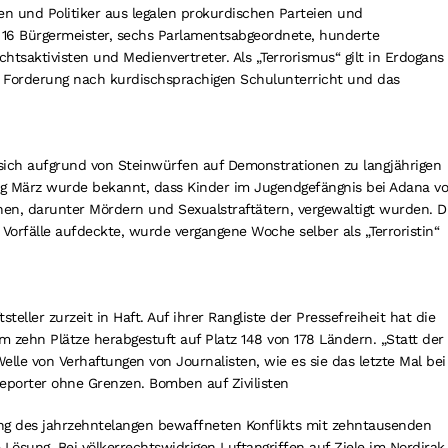
nen und Politiker aus legalen prokurdischen Parteien und
er 16 Bürgermeister, sechs Parlamentsabgeordnete, hunderte
tsaktivisten und Medienvertreter. Als „Terrorismus“ gilt in Erdogans
e Forderung nach kurdischsprachigen Schulunterricht und das
sich aufgrund von Steinwürfen auf Demonstrationen zu langjährigen
nfang März wurde bekannt, dass Kinder im Jugendgefängnis bei Adana v
n, darunter Mördern und Sexualstraftätern, vergewaltigt wurden. D
 Vorfälle aufdeckte, wurde vergangene Woche selber als „Terroristin“
teller zurzeit in Haft. Auf ihrer Rangliste der Pressefreiheit hat die
m zehn Plätze herabgestuft auf Platz 148 von 178 Ländern. „Statt der
lle von Verhaftungen von Journalisten, wie es sie das letzte Mal bei
 Reporter ohne Grenzen. Bomben auf Zivilisten
ung des jahrzehntelangen bewaffneten Konflikts mit zehntausenden
e Lösung. Bei völkerrechtswidrigen Luftangriffen auf Ziele im Nordirak