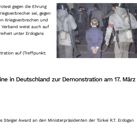
otest gegen die Ehrung
iegsverbrecher sei, gegen
en Kriegsverbrechen und
r Verband weist auch auf
eiheit unter Erdogans
ration auf (Treffpunkt:
eine in Deutschland zur Demonstration am 17. März
des Steiger Award an den Ministerpräsidenten der Türkei R.T. Erdogan