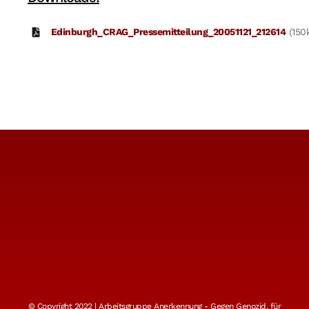
Edinburgh_CRAG_Pressemitteilung_20051121_212614
(150
© Copyright 2022 | Arbeitsgruppe Anerkennung - Gegen Genozid, für