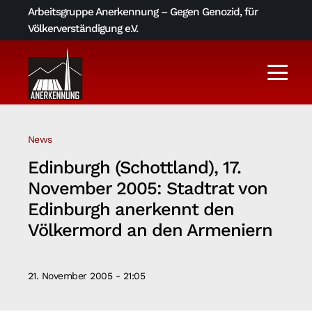
Skip
Arbeitsgruppe Anerkennung – Gegen Genozid, für
to
Völkerverständigung e.V.
content
Togg
Navi
Aktuelles
News
Über uns
Edinburgh (Schottland), 17.
November 2005: Stadtrat von
AGA-Archiv
Edinburgh anerkennt den
Völkermord an den Armeniern
Literatur und Links
21. November 2005 - 21:05
Kontakt