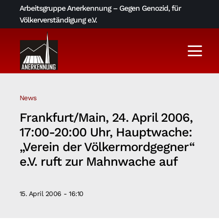
Skip
Arbeitsgruppe Anerkennung – Gegen Genozid, für
to
Völkerverständigung e.V.
content
Togg
Navi
Aktuelles
News
Über uns
Frankfurt/Main, 24. April 2006,
17:00-20:00 Uhr, Hauptwache:
AGA-Archiv
„Verein der Völkermordgegner“
e.V. ruft zur Mahnwache auf
Literatur und Links
15. April 2006 - 16:10
Kontakt