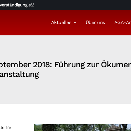
erständigung e.V.
Aktuelles
Über uns
AGA-Ar
eptember 2018: Führung zur Ökume
anstaltung
te für