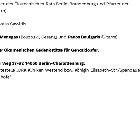
nder des Ökumenischen Rats Berlin-Brandenburg und Pfarrer der
rn)
stas Savvidis
 Menegas
(Bouzouki, Gesang) und
Panos Boulgaris
(Gitarre)
er Ökumenischen Gedenkstätte für Genozidopfer
.
 Weg 37-67, 14050 Ber­lin-Charlottenburg
;
estelle „DRK Kliniken Westend bzw. Königin Elisabeth-Str./Spandaue
dhöfe“