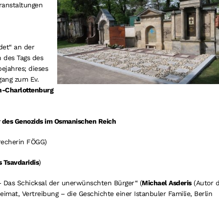
ranstaltungen
det“ an der
 des Tags des
ejahres; dieses
ngang zum Ev.
in-Charlottenburg
r des Genozids im Osmanischen Reich
recherin FÖGG)
s Tsavdaridis
)
– Das Schicksal der unerwünschten Bürger“ (
Michael Asderis
(Autor 
Heimat, Vertreibung – die Geschichte einer Istanbuler Familie, Berlin