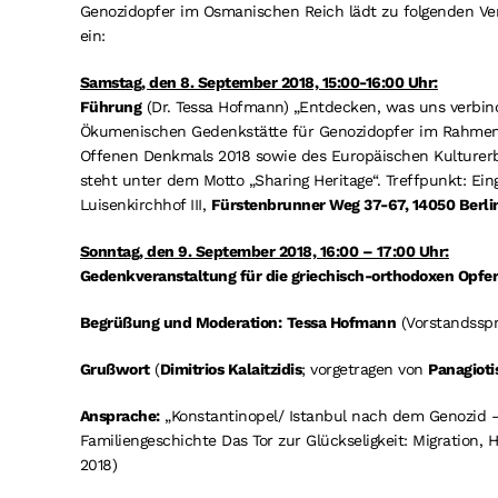
Genozidopfer im Osmanischen Reich lädt zu folgenden Ve
ein:
Samstag, den 8. September 2018, 15:00-16:00 Uhr:
Führung
(Dr. Tessa Hofmann) „Entdecken, was uns verbin
Ökumenischen Gedenkstätte für Genozidopfer im Rahmen
Offenen Denkmals 2018 sowie des Europäischen Kulturerb
steht unter dem Motto „Sharing Heritage“. Treffpunkt: Ei
Luisenkirchhof III,
Fürstenbrunner Weg 37-67, 14050 Ber­l
Sonntag, den 9. September 2018, 16:00 – 17:00 Uhr:
Gedenkveranstaltung für die griechisch-orthodoxen Opfe
Begrüßung und Moderation:
Tessa Hofmann
(Vorstandssp
Grußwort
(
Dimitrios Kalaitzidis
; vorgetragen von
Panagioti
Ansprache:
„Konstantinopel/ Istanbul nach dem Genozid 
Familiengeschichte Das Tor zur Glückseligkeit: Migration, 
2018)