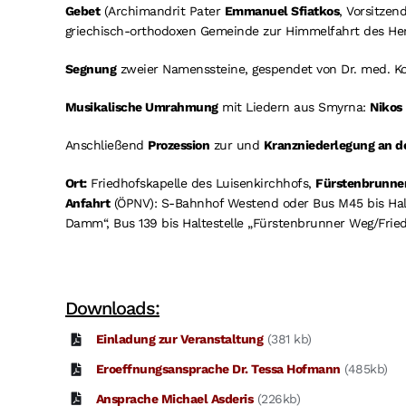
Gebet
(Archimandrit Pater
Emmanuel Sfiatkos
, Vorsitze
griechisch-orthodoxen Gemeinde zur Himmelfahrt des Her
Segnung
zweier Namenssteine, gespendet von Dr. med. Ko
Musikalische Umrahmung
mit Liedern aus Smyrna:
Nikos
Anschließend
Prozession
zur und
Kranzniederlegung an d
Ort:
Friedhofskapelle des Luisenkirchhofs,
Fürstenbrunner
Anfahrt
(ÖPNV): S-Bahnhof Westend oder Bus M45 bis Halt
Damm“, Bus 139 bis Haltestelle „Fürstenbrunner Weg/Frie
Downloads:
Einladung zur Veranstaltung
(381 kb)
Eroeffnungsansprache Dr. Tessa Hofmann
(485kb)
Ansprache Michael Asderis
(226kb)