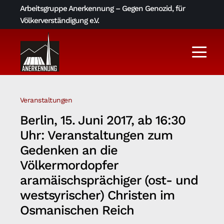
Skip
Arbeitsgruppe Anerkennung – Gegen Genozid, für
to
Völkerverständigung e.V.
content
Togg
Navi
Aktuelles
Veranstaltungen
Über uns
Berlin, 15. Juni 2017, ab 16:30
Uhr: Veranstaltungen zum
AGA-Archiv
Gedenken an die
Völkermordopfer
aramäischsprächiger (ost- und
Literatur und Links
westsyrischer) Christen im
Osmanischen Reich
Kontakt