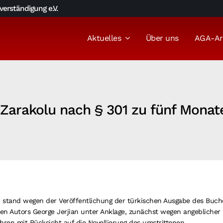
erständigung e.V.
Aktuelles
Über uns
AGA-Ar
p Zarakolu nach § 301 zu fünf Monate
u stand wegen der Veröffentlichung der türkischen Ausgabe des Buch
chen Autors George Jerjian unter Anklage, zunächst wegen angeblicher
ren mit Rücksicht auf die Novellierung des umstrittenen