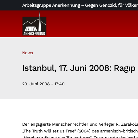
Skip
Arbeitsgruppe Anerkennung – Gegen Genozid, für Völkerv
to
content
News
Istanbul, 17. Juni 2008: Ragı
20. Juni 2008 - 17:40
Der engagierte Menschenrechtler und Verleger R. Zarakol
„The Truth will set us Free“ (2004) des armenisch-britis
„Herabwürdigung des Türkentums“. Zwar wurde das Verfah