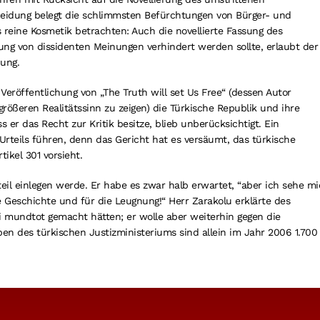
scheidung belegt die schlimmsten Befürchtungen von Bürger- und
 reine Kosmetik betrachten: Auch die novellierte Fassung des
erung von dissidenten Meinungen verhindert werden sollte, erlaubt der
dung.
Veröffentlichung von „The Truth will set Us Free“ (dessen Autor
rößeren Realitätssinn zu zeigen) die Türkische Republik und ihre
 er das Recht zur Kritik besitze, blieb unberücksichtigt. Ein
rteils führen, denn das Gericht hat es versäumt, das türkische
tikel 301 vorsieht.
teil einlegen werde. Er habe es zwar halb erwartet, “aber ich sehe m
elle Geschichte und für die Leugnung!“ Herr Zarakolu erklärte des
kei mundtot gemacht hätten; er wolle aber weiterhin gegen die
n des türkischen Justizministeriums sind allein im Jahr 2006 1.700