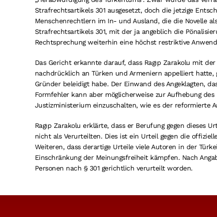
Strafrechtsartikels 301 ausgesetzt, doch die jetzige Ent
Menschenrechtlern im In- und Ausland, die die Novelle als
Strafrechtsartikels 301, mit der ja angeblich die Pönalisi
Rechtsprechung weiterhin eine höchst restriktive Anwen
Das Gericht erkannte darauf, dass Ragıp Zarakolu mit der 
nachdrücklich an Türken und Armeniern appelliert hatte, g
Gründer beleidigt habe. Der Einwand des Angeklagten, dass
Formfehler kann aber möglicherweise zur Aufhebung des U
Justizministerium einzuschalten, wie es der reformierte Ar
Ragıp Zarakolu erklärte, dass er Berufung gegen dieses Ur
nicht als Verurteilten. Dies ist ein Urteil gegen die offizi
Weiteren, dass derartige Urteile viele Autoren in der Tür
Einschränkung der Meinungsfreiheit kämpfen. Nach Angabe
Personen nach § 301 gerichtlich verurteilt worden.