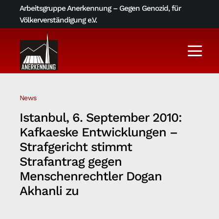
Skip
Arbeitsgruppe Anerkennung – Gegen Genozid, für
to
Völkerverständigung e.V.
content
Togg
Navi
Aktuelles
News
Über uns
Istanbul, 6. September 2010:
Kafkaeske Entwicklungen –
AGA-Archiv
Strafgericht stimmt
Strafantrag gegen
Menschenrechtler Dogan
Literatur und Links
Akhanli zu
Kontakt