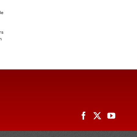
de
rs
n