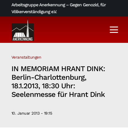
Skip
Arbeitsgruppe Anerkennung – Gegen Genozid, für
to
Völkerverständigung e.V.
content
Togg
Navi
Aktuelles
Veranstaltungen
Über uns
IN MEMORIAM HRANT DINK:
Berlin-Charlottenburg,
AGA-Archiv
18.1.2013, 18:30 Uhr:
Seelenmesse für Hrant Dink
Literatur und Links
10. Januar 2013 - 19:15
Kontakt