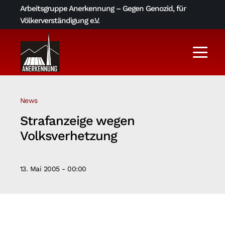
Skip
Arbeitsgruppe Anerkennung – Gegen Genozid, für
to
Völkerverständigung e.V.
content
Togg
Navi
Aktuelles
News
Über uns
Strafanzeige wegen
Volksverhetzung
AGA-Archiv
13. Mai 2005 - 00:00
Literatur und Links
Kontakt