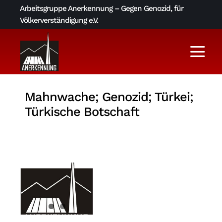
Skip
Arbeitsgruppe Anerkennung – Gegen Genozid, für
to
Völkerverständigung e.V.
content
Togg
Navi
Aktuelles
Mahnwache; Genozid; Türkei;
Türkische Botschaft
Über uns
AGA-Archiv
Literatur und Links
Kontakt