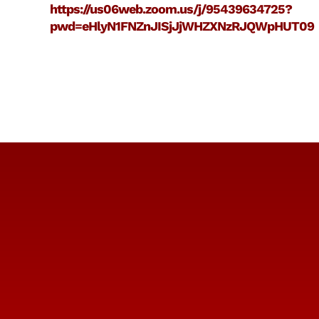
https://us06web.zoom.us/j/95439634725?
pwd=eHlyN1FNZnJISjJjWHZXNzRJQWpHUT09