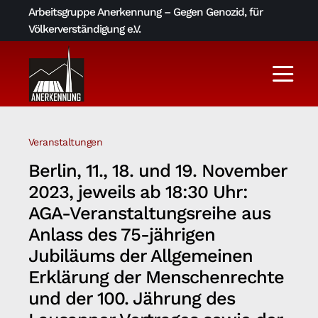
Skip
Arbeitsgruppe Anerkennung – Gegen Genozid, für
to
Völkerverständigung e.V.
content
Togg
Navi
Aktuelles
Veranstaltungen
Über uns
Berlin, 11., 18. und 19. November
2023, jeweils ab 18:30 Uhr:
AGA-Archiv
AGA-Veranstaltungsreihe aus
Anlass des 75-jährigen
Jubiläums der Allgemeinen
Literatur und Links
Erklärung der Menschenrechte
und der 100. Jährung des
Kontakt