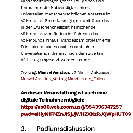
Minderheitenfragen generell zu prüfen und
formulierte die Notwendigkeit eines
universellen menschenrechtlichen Ansatzes im
Völkerrecht. Seine Ideen gingen weit über das
in der Zwischenkriegszeit herrschende
Völkerrechtsverständnis im Rahmen des
Völkerbunds hinaus. Mandelstam proklamierte
Prinzipien eines menschenrechtlichen
Universalismus, die erst nach dem zweiten
Weltkrieg umgesetzt werden konnte.
(Vortrag:
Manvel Asratian
; 30 Min. + Diskussion)
Manvel Asratian_Vortrag Mandelstam_Folien
An dieser Veranstaltung ist auch eine
digitale Teilnahme möglich:
https://us06web.zoom.us/j/95439634725?
pwd=eHlyN1FNZnJISjJjWHZXNzRJQWpHUT09
3. Podiumsdiskussion