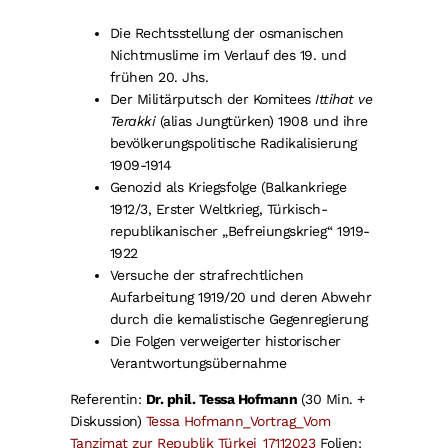
Die Rechtsstellung der osmanischen
Nichtmuslime im Verlauf des 19. und
frühen 20. Jhs.
Der Militärputsch der Komitees
Ittihat ve
Terakki
(alias Jungtürken) 1908 und ihre
bevölkerungspolitische Radikalisierung
1909-1914
Genozid als Kriegsfolge (Balkankriege
1912/3, Erster Weltkrieg, Türkisch-
republikanischer „Befreiungskrieg“ 1919-
1922
Versuche der strafrechtlichen
Aufarbeitung 1919/20 und deren Abwehr
durch die kemalistische Gegenregierung
Die Folgen verweigerter historischer
Verantwortungsübernahme
Referentin:
Dr. phil. Tessa Hofmann
(30 Min. +
Diskussion)
Tessa Hofmann_Vortrag_Vom
Tanzimat zur Republik Türkei_17112023
Folien: