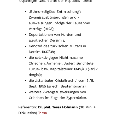
100jährigen Geschichte der Republik Türkei:
„Ethno-religiöse Entmischung“:
Zwangsausbürgerungen und -
ausweisungen infolge der Lausanner
Verträge (1923);
Deportationen von Kurden und
alevitischen Dersimis;
Genozid des türkischen Militärs in
Dersim 1937/38;
die selektiv gegen Nichtmuslime
(Griechen, Armenier, Juden) gerichtete
Luxus- bzw. Kapitalsteuer 1942/43 (varlık
dergisi);
die „Istanbuler Kristallnacht“ vom 5./6.
Sept. 1955 (griech. Septembriana);
weitere Zwangsausweisungen von
Griechen im Zuge der Zypernkrise.
Referentin:
Dr. phil. Tessa Hofmann
(30 Min. +
Diskussion)
Tessa