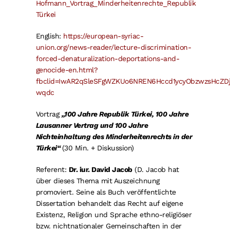
Hofmann_Vortrag_Minderheitenrechte_Republik
Türkei
English:
https://european-syriac-
union.org/news-reader/lecture-discrimination-
forced-denaturalization-deportations-and-
genocide-en.html?
fbclid=IwAR2qSleSFgWZKUo6NREN6Hccd1ycyObzwzsHcZD
wqdc
Vortrag
„100 Jahre Republik Türkei, 100 Jahre
Lausanner Vertrag und 100 Jahre
Nichteinhaltung des Minderheitenrechts in der
Türkei“
(30 Min. + Diskussion)
Referent:
Dr. iur. David Jacob
(D. Jacob hat
über dieses Thema mit Auszeichnung
promoviert. Seine als Buch veröffentlichte
Dissertation behandelt das Recht auf eigene
Existenz, Religion und Sprache ethno-religiöser
bzw. nichtnationaler Gemeinschaften in der