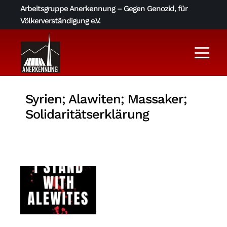
Skip
Arbeitsgruppe Anerkennung – Gegen Genozid, für
to
Völkerverständigung e.V.
content
Togg
Navi
Aktuelles
Syrien; Alawiten; Massaker;
Solidaritätserklärung
Über uns
AGA-Archiv
Literatur und Links
Kontakt